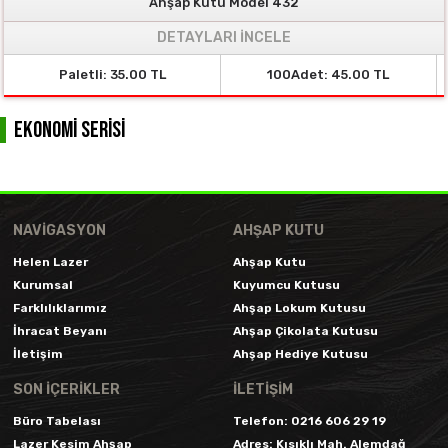
Ahşap Kutu Model 432
DETAYLARI İNCELE
Paletli: 35.00 TL
100Adet: 45.00 TL
Ekonomi Serisi
NAVIGASYON
AHŞAP KUTU
Helen Lazer
Ahşap Kutu
Kurumsal
Kuyumcu Kutusu
Farklılıklarımız
Ahşap Lokum Kutusu
İhracat Beyanı
Ahşap Çikolata Kutusu
İletişim
Ahşap Hediye Kutusu
SON İÇERIKLER
İLETİŞİM
Büro Tabelası
Telefon:
0216 606 29 19
Lazer Kesim Ahşap
Adres:
Kısıklı Mah. Alemdağ