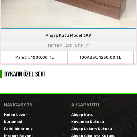
Ahşap Kutu Model 399
DETAYLARI İNCELE
Paletli: 1000.00 TL
100Adet: 1250.00 TL
byKAHN Özel Seri
NAVIGASYON
AHŞAP KUTU
Helen Lazer
Ahşap Kutu
Kurumsal
Kuyumcu Kutusu
Farklılıklarımız
Ahşap Lokum Kutusu
İhracat Beyanı
Ahşap Çikolata Kutusu