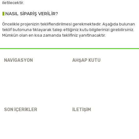
iletilecektir.
NASIL SİPARİŞ VERİLİR?
Öncelikle projenizin tekliflendirilmesi gerekmektedir. Aşağıda bulunan
teklif butonuna tıklayarak talep ettiğiniz kutu bilgilerinizi girebilirsiniz.
Mümkün olan en kısa zamanda teklifiniz yanıtlnacaktır.
NAVIGASYON
AHŞAP KUTU
Helen Lazer
Ahşap Kutu
Kurumsal
Kuyumcu Kutusu
Farklılıklarımız
Ahşap Lokum Kutusu
İhracat Beyanı
Ahşap Çikolata Kutusu
İletişim
Ahşap Hediye Kutusu
SON İÇERIKLER
İLETİŞİM
Büro Tabelası
Telefon:
0216 606 29 19
Lazer Kesim Ahşap
Adres:
Kısıklı Mah. Alemdağ
Lazer Kesim
Yanyolu Cd. No8/B