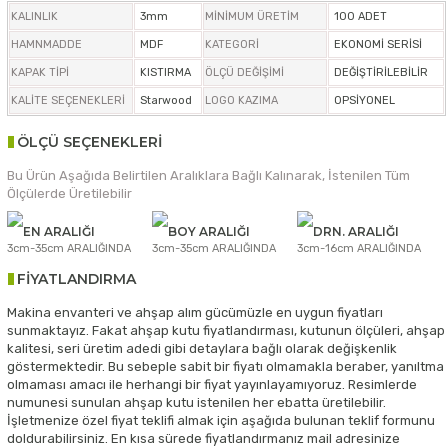
KALINLIK
3mm
MİNİMUM ÜRETİM
100 ADET
HAMNMADDE
MDF
KATEGORİ
EKONOMİ SERİSİ
KAPAK TİPİ
KISTIRMA
ÖLÇÜ DEĞİŞİMİ
DEĞİŞTİRİLEBİLİR
KALİTE SEÇENEKLERİ
Starwood
LOGO KAZIMA
OPSİYONEL
ÖLÇÜ SEÇENEKLERİ
Bu Ürün Aşağıda Belirtilen Aralıklara Bağlı Kalınarak, İstenilen Tüm
Ölçülerde Üretilebilir
EN ARALIĞI
BOY ARALIĞI
DRN. ARALIĞI
3cm-35cm ARALIĞINDA
3cm-35cm ARALIĞINDA
3cm-16cm ARALIĞINDA
FİYATLANDIRMA
Makina envanteri ve ahşap alım gücümüzle en uygun fiyatları
sunmaktayız. Fakat ahşap kutu fiyatlandırması, kutunun ölçüleri, ahşap
kalitesi, seri üretim adedi gibi detaylara bağlı olarak değişkenlik
göstermektedir. Bu sebeple sabit bir fiyatı olmamakla beraber, yanıltma
olmaması amacı ile herhangi bir fiyat yayınlayamıyoruz. Resimlerde
numunesi sunulan ahşap kutu istenilen her ebatta üretilebilir.
İşletmenize özel fiyat teklifi almak için aşağıda bulunan teklif formunu
doldurabilirsiniz. En kısa sürede fiyatlandırmanız mail adresinize