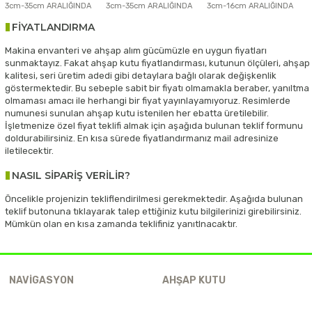
3cm-35cm ARALIĞINDA
3cm-35cm ARALIĞINDA
3cm-16cm ARALIĞINDA
FİYATLANDIRMA
Makina envanteri ve ahşap alım gücümüzle en uygun fiyatları
sunmaktayız. Fakat ahşap kutu fiyatlandırması, kutunun ölçüleri, ahşap
kalitesi, seri üretim adedi gibi detaylara bağlı olarak değişkenlik
göstermektedir. Bu sebeple sabit bir fiyatı olmamakla beraber, yanıltma
olmaması amacı ile herhangi bir fiyat yayınlayamıyoruz. Resimlerde
numunesi sunulan ahşap kutu istenilen her ebatta üretilebilir.
İşletmenize özel fiyat teklifi almak için aşağıda bulunan teklif formunu
doldurabilirsiniz. En kısa sürede fiyatlandırmanız mail adresinize
iletilecektir.
NASIL SİPARİŞ VERİLİR?
Öncelikle projenizin tekliflendirilmesi gerekmektedir. Aşağıda bulunan
teklif butonuna tıklayarak talep ettiğiniz kutu bilgilerinizi girebilirsiniz.
Mümkün olan en kısa zamanda teklifiniz yanıtlnacaktır.
NAVIGASYON
AHŞAP KUTU
Helen Lazer
Ahşap Kutu