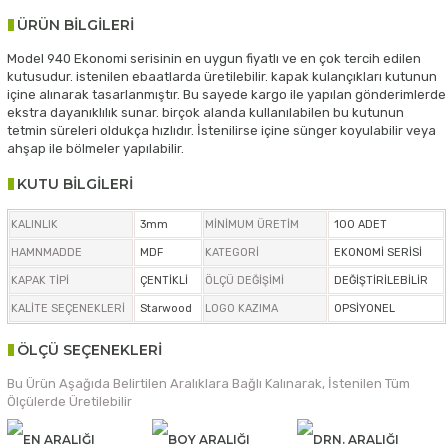
ÜRÜN BİLGİLERİ
Model 940 Ekonomi serisinin en uygun fiyatlı ve en çok tercih edilen
kutusudur. istenilen ebaatlarda üretilebilir. kapak kulançıkları kutunun
içine alınarak tasarlanmıştır. Bu sayede kargo ile yapılan gönderimlerde
ekstra dayanıklılık sunar. birçok alanda kullanılabilen bu kutunun
tetmin süreleri oldukça hızlıdır. İstenilirse içine sünger koyulabilir veya
ahşap ile bölmeler yapılabilir.
KUTU BİLGİLERİ
KALINLIK
3mm
MİNİMUM ÜRETİM
100 ADET
HAMNMADDE
MDF
KATEGORİ
EKONOMİ SERİSİ
KAPAK TİPİ
ÇENTİKLİ
ÖLÇÜ DEĞİŞİMİ
DEĞİŞTİRİLEBİLİR
KALİTE SEÇENEKLERİ
Starwood
LOGO KAZIMA
OPSİYONEL
ÖLÇÜ SEÇENEKLERİ
Bu Ürün Aşağıda Belirtilen Aralıklara Bağlı Kalınarak, İstenilen Tüm
Ölçülerde Üretilebilir
EN ARALIĞI
BOY ARALIĞI
DRN. ARALIĞI