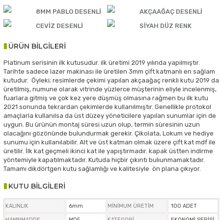
8MM PABLO DESENLİ
AKÇAAĞAÇ DESENLİ
CEVİZ DESENLİ
SİYAH DÜZ RENK
ÜRÜN BİLGİLERİ
Platinum serisinin ilk kutusudur. ilk üretimi 2019 yılında yapılmıştır.
Tarihte sadece lazer makinası ile üretilen 3mm çift katmanlı en sağlam
kutudur. Öyleki; resimlerde çekimi yapılan akçaağaç renkli kutu 2019 da
üretilmiş, numune olarak vitrinde yüzlerce müşterinin eliyle incelenmiş,
fuarlara gitmiş ve çok kez yere düşmüş olmasına rağmen bu ilk kutu
2021 sonunda tekrardan çekimlerde kullanılmıştır. Genellikle protokol
amaçlarla kullanılsa da üst düzey yöneticilere yapılan sunumlar için de
uygun. Bu ürünün montaj süresi uzun olup, termin süresinin uzun
olacağını gözönünde bulundurmak gerekir. Çikolata, Lokum ve hediye
sunumu için kullanılabilir. Alt ve üst katman olmak üzere çift kat mdf ile
üretilir. İlk kat geçmeli ikinci kat ile yapıştırmadır. kapak üstten indirme
yöntemiyle kapatılmaktadır. Kutuda hiçbir çıkıntı bulıunmamaktadır.
Tamamı dikdörtgen kutu sağlamlığı ve kalitesiyle ön plana çıkıyor.
KUTU BİLGİLERİ
KALINLIK
6mm
MİNİMUM ÜRETİM
100 ADET
HAMNMADDE
MDF
KATEGORİ
EKONOMİ SERİSİ