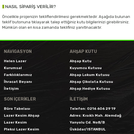
NASIL SİPARİŞ VERİLİR?
Öncelikle projenizin tekliflendirilmesi gerekmektedir. Aşağıda bulunan
teklif butonuna tıklayarak talep ettiğiniz kutu bilgilerinizi girebilirsiniz.
Mümkün olan en kısa zamanda teklifiniz yanıtlnacaktır.
NAVIGASYON
AHŞAP KUTU
Helen Lazer
Ahşap Kutu
Kurumsal
Kuyumcu Kutusu
Farklılıklarımız
Ahşap Lokum Kutusu
İhracat Beyanı
Ahşap Çikolata Kutusu
İletişim
Ahşap Hediye Kutusu
SON İÇERIKLER
İLETİŞİM
Büro Tabelası
Telefon:
0216 606 29 19
Lazer Kesim Ahşap
Adres:
Kısıklı Mah. Alemdağ
Lazer Kesim
Yanyolu Cd. No8/B
Pleksi Lazer Kesim
Üsküdar/ISTANBUL