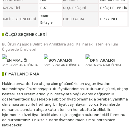
KAPAK TİPİ
DÜZ
ÖLÇÜ DEĞİŞİMİ
DEĞİŞTİRİLEBİLİR
Yıldız
KALİTE SEÇENEKLERİ
LOGO KAZIMA
OPSİYONEL
Entegre
ÖLÇÜ SEÇENEKLERİ
Bu Ürün Aşağıda Belirtilen Aralıklara Bağlı Kalınarak, İstenilen Tüm
Ölçülerde Üretilebilir
EN ARALIĞI
BOY ARALIĞI
DRN. ARALIĞI
3cm-35cm ARALIĞINDA
3cm-35cm ARALIĞINDA
3cm-16cm ARALIĞINDA
FİYATLANDIRMA
Makina envanteri ve ahşap alım gücümüzle en uygun fiyatları
sunmaktayız. Fakat ahşap kutu fiyatlandırması, kutunun ölçüleri, ahşap
kalitesi, seri üretim adedi gibi detaylara bağlı olarak değişkenlik
göstermektedir. Bu sebeple sabit bir fiyatı olmamakla beraber, yanıltma
olmaması amacı ile herhangi bir fiyat yayınlayamıyoruz. Resimlerde
numunesi sunulan ahşap kutu istenilen her ebatta üretilebilir.
İşletmenize özel fiyat teklifi almak için aşağıda bulunan teklif formunu
doldurabilirsiniz. En kısa sürede fiyatlandırmanız mail adresinize
iletilecektir.