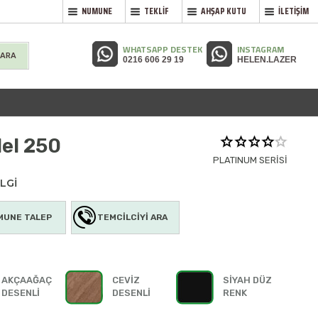
NUMUNE
TEKLİF
AHŞAP KUTU
İLETİŞİM
WHATSAPP DESTEK
INSTAGRAM
 ARA
0216 606 29 19
HELEN.LAZER
el 250
PLATINUM SERİSİ
LGİ
MUNE TALEP
TEMCİLCİYİ ARA
AKÇAAĞAÇ
CEVİZ
SİYAH DÜZ
DESENLİ
DESENLİ
RENK