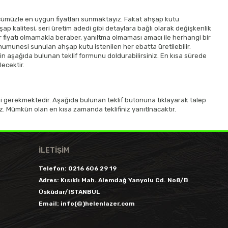
ümüzle en uygun fiyatları sunmaktayız. Fakat ahşap kutu
şap kalitesi, seri üretim adedi gibi detaylara bağlı olarak değişkenlik
r fiyatı olmamakla beraber, yanıltma olmaması amacı ile herhangi bir
numunesi sunulan ahşap kutu istenilen her ebatta üretilebilir.
için aşağıda bulunan teklif formunu doldurabilirsiniz. En kısa sürede
lecektir.
esi gerekmektedir. Aşağıda bulunan teklif butonuna tıklayarak talep
siniz. Mümkün olan en kısa zamanda teklifiniz yanıtlnacaktır.
İLETİŞİM
Telefon:
0216 606 29 19
Adres:
Kısıklı Mah. Alemdağ Yanyolu Cd. No8/B
Üsküdar/ISTANBUL
Email:
info(@)helenlazer.com