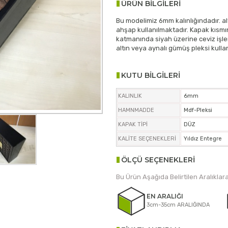
ÜRÜN BİLGİLERİ
Bu modelimiz 6mm kalınlığındadır. alt
ahşap kullanılmaktadır. Kapak kıs
katmanında siyah üzerine ceviz işle
altın veya aynalı gümüş pleksi kulla
KUTU BİLGİLERİ
KALINLIK
6mm
HAMNMADDE
Mdf-Pleksi
KAPAK TİPİ
DÜZ
KALİTE SEÇENEKLERİ
Yıldız Entegre
ÖLÇÜ SEÇENEKLERİ
Bu Ürün Aşağıda Belirtilen Aralıklara
EN ARALIĞI
3cm-35cm ARALIĞINDA