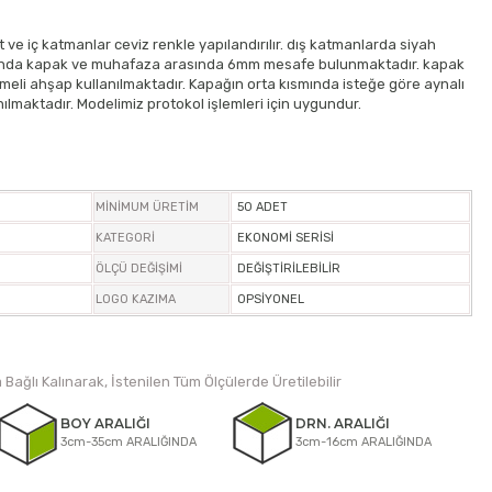
 ve iç katmanlar ceviz renkle yapılandırılır. dış katmanlarda siyah
mında kapak ve muhafaza arasında 6mm mesafe bulunmaktadır. kapak
meli ahşap kullanılmaktadır. Kapağın orta kısmında isteğe göre aynalı
nılmaktadır. Modelimiz protokol işlemleri için uygundur.
MİNİMUM ÜRETİM
50 ADET
KATEGORİ
EKONOMİ SERİSİ
ÖLÇÜ DEĞİŞİMİ
DEĞİŞTİRİLEBİLİR
LOGO KAZIMA
OPSİYONEL
 Bağlı Kalınarak, İstenilen Tüm Ölçülerde Üretilebilir
BOY ARALIĞI
DRN. ARALIĞI
3cm-35cm ARALIĞINDA
3cm-16cm ARALIĞINDA