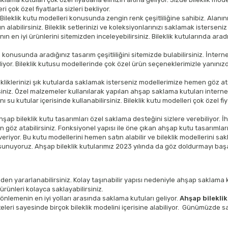
 çok özel fiyatlarla sizleri bekliyor.
 Bileklik kutu modelleri konusunda zengin renk çeşitliliğine sahibiz. Alanın
 alabilirsiniz. Bileklik setlerinizi ve koleksiyonlarınızı saklamak isterseniz
ın en iyi ürünlerini sitemizden inceleyebilirsiniz. Bileklik kutularında arad
 konusunda aradığınız tasarım çeşitliliğini sitemizde bulabilirsiniz. İnter
r. Bileklik kutusu modellerinde çok özel ürün seçeneklerimizle yanınızdayız
lekliklerinizi şık kutularda saklamak isterseniz modellerimize hemen göz ata
niz. Özel malzemeler kullanılarak yapılan ahşap saklama kutuları internet üz
 su kutular içerisinde kullanabilirsiniz. Bileklik kutu modelleri çok özel fiy
p bileklik kutu tasarımları özel saklama desteğini sizlere verebiliyor. İhtiy
göz atabilirsiniz. Fonksiyonel yapısı ile öne çıkan ahşap kutu tasarımla
 veriyor. Bu kutu modellerini hemen satın alabilir ve bileklik modellerini s
 sunuyoruz. Ahşap bileklik kutularımız 2023 yılında da göz doldurmayı başa
den yararlanabilirsiniz. Kolay taşınabilir yapısı nedeniyle ahşap saklama 
rünleri kolayca saklayabilirsiniz.
 önlemenin en iyi yolları arasında saklama kutuları geliyor.
Ahşap bilekli
teleri sayesinde birçok bileklik modelini içerisine alabiliyor. Günümüzde s