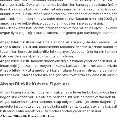
kullanabilirsiniz. Dekoratif anlamda beklentileri karşılayan saklama ürünleri
Bileklik saklama kutularını internet adresimizde hemen satın alabilirsiniz.
bulabilirsiniz. Bileklik modellerine özel saklama tasarımlarımızı hemen satın
adresimiz üzerinden kolayca satın alabilirsiniz. Tasarım alanında 2023 yılın
amacınıza ve beklentinize uygun olan modelleri inceleyebilirsiniz.
Bileklik saklama kutularımız internet adresimizde sizleri bekliyor. Saklama
uygun fiyat çeşitliliğini sunan sitemiz her geçen gün büyümeye devam ediyo
Ahşap bileklik kutuları saklama alanında sizlere en iyi desteği veriyor. Bi
Ahşap bileklik kutusu
modellerinin tamamını sitemiz üzerinde bulabilirsi
tasarımları herkesin beklentilerini karşılıyor. Aksesuar ürünlerinin tamamını
kutu çeşitleri özellikle kadınların tercihi oluyor.
Ahşap bileklik kutu modellerinden dilediğiniz zaman yararlanabilirsiniz. Ahşa
İnsan sağlığına zarar vermeyen saklama kutularına internet adresimizden 
Ahşap bileklik kutu modelleri
kullanıcıların tasarım ihtiyacına da yanıt
bir tanesidir. İnternet adresimizde çok özel fiyatlarda saklama kutularını
Ahşap Bileklik Kutusu Fiyatları
Anlam taşıyan bileklik modellerini saklamak isteyenler bu kutu modellerin
beğenisini kazanıyor. Bilekliklere herhangi bir şekilde zarar vermeden bu ü
Ahşap saklama kutuları herkese hitap ediyor. Eviniz içerisinde dağınıklığı
modellerini bu kutular içerisinde kullanabilirsiniz. Kutular saklama kapasi
kutularını satın alarak bu kutu modellerinden yararlanabilirsiniz.
Ahşap Bileklik Kutusu Satışı