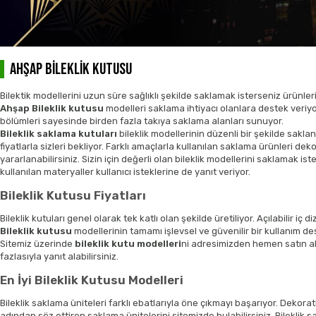
AHŞAP BİLEKLİK KUTUSU
Bilektik modellerini uzun süre sağlıklı şekilde saklamak isterseniz ürünleri
Ahşap Bileklik kutusu
modelleri saklama ihtiyacı olanlara destek veriyor.
bölümleri sayesinde birden fazla takıya saklama alanları sunuyor.
Bileklik saklama kutuları
bileklik modellerinin düzenli bir şekilde sakla
fiyatlarla sizleri bekliyor. Farklı amaçlarla kullanılan saklama ürünleri d
yararlanabilirsiniz. Sizin için değerli olan bileklik modellerini saklamak 
kullanılan materyaller kullanıcı isteklerine de yanıt veriyor.
Bileklik Kutusu Fiyatları
Bileklik kutuları genel olarak tek katlı olan şekilde üretiliyor. Açılabilir 
Bileklik kutusu
modellerinin tamamı işlevsel ve güvenilir bir kullanım des
Sitemiz üzerinde
bileklik kutu modelleri
ni adresimizden hemen satın alab
fazlasıyla yanıt alabilirsiniz.
En İyi Bileklik Kutusu Modelleri
Bileklik saklama üniteleri farklı ebatlarıyla öne çıkmayı başarıyor. Dekorati
adından söz ettiren saklama ünitelerini sitemizde bulabilirsiniz. Bileklik sa