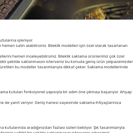
utularına işleniyor.
hemen satın alabilirsiniz. Bileklik modelleri için özel olarak tasarlanan
llerini hemen inceleyebilirsiniz. Bileklik saklama ürünlerimiz çok özel
 sağlıklı şekilde saklanmasını isterseniz bu konuda geniş ürün yelpazemizde
rak üretilen bu modeller tasarımlarıyla dikkat çeker. Saklama modellerinde
 Saklama kutuları fonksiyonel yapısıyla bir adım öne çıkmayı başarıyor. Ahşap
rine de yanıt veriyor. Geniş hanesi sayesinde saklama ihtiyaçlarınıza
ma kutularında aradığınızdan fazlası sizleri bekliyor. Şık tasarımlarıyla
ellerinin sağlıklı bir şekilde saklanmasını isterseniz adresimizi