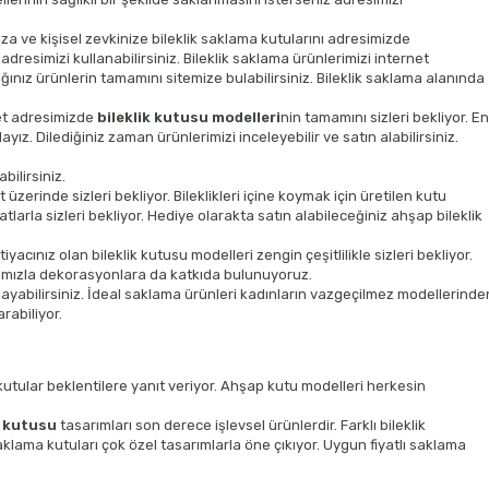
ıza ve kişisel zevkinize bileklik saklama kutularını adresimizde
 adresimizi kullanabilirsiniz. Bileklik saklama ürünlerimizi internet
ığınız ürünlerin tamamını sitemize bulabilirsiniz. Bileklik saklama alanında
net adresimizde
bileklik kutusu
modelleri
nin tamamını sizleri bekliyor. En
. Dilediğiniz zaman ürünlerimizi inceleyebilir ve satın alabilirsiniz.
bilirsiniz.
erinde sizleri bekliyor. Bileklikleri içine koymak için üretilen kutu
atlarla sizleri bekliyor. Hediye olarakta satın alabileceğiniz ahşap bileklik
acınız olan bileklik kutusu modelleri zengin çeşitlilikle sizleri bekliyor.
rımızla dekorasyonlara da katkıda bulunuyoruz.
aklayabilirsiniz. İdeal saklama ürünleri kadınların vazgeçilmez modellerinde
rabiliyor.
kutular beklentilere yanıt veriyor. Ahşap kutu modelleri herkesin
k kutusu
tasarımları son derece işlevsel ürünlerdir. Farklı bileklik
aklama kutuları çok özel tasarımlarla öne çıkıyor. Uygun fiyatlı saklama