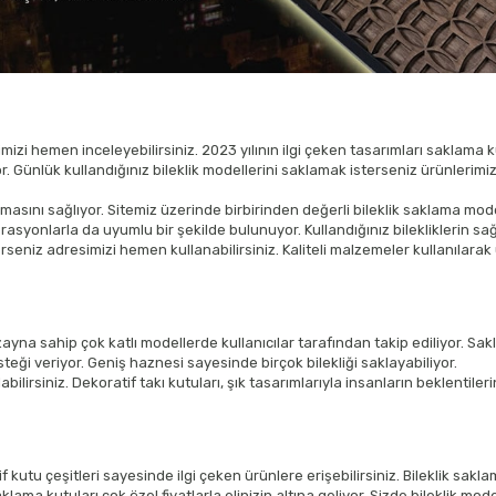
mizi hemen inceleyebilirsiniz. 2023 yılının ilgi çeken tasarımları saklama k
 Günlük kullandığınız bileklik modellerini saklamak isterseniz ürünlerimizi 
nmasını sağlıyor. Sitemiz üzerinde birbirinden değerli bileklik saklama mode
ekorasyonlarla da uyumlu bir şekilde bulunuyor. Kullandığınız bilekliklerin
isterseniz adresimizi hemen kullanabilirsiniz. Kaliteli malzemeler kullanıla
iç dizayna sahip çok katlı modellerde kullanıcılar tarafından takip ediliyor.
teği veriyor. Geniş haznesi sayesinde birçok bilekliği saklayabiliyor.
ilirsiniz. Dekoratif takı kutuları, şık tasarımlarıyla insanların beklentile
f kutu çeşitleri sayesinde ilgi çeken ürünlere erişebilirsiniz. Bileklik sakla
klama kutuları çok özel fiyatlarla elinizin altına geliyor. Sizde bileklik mod