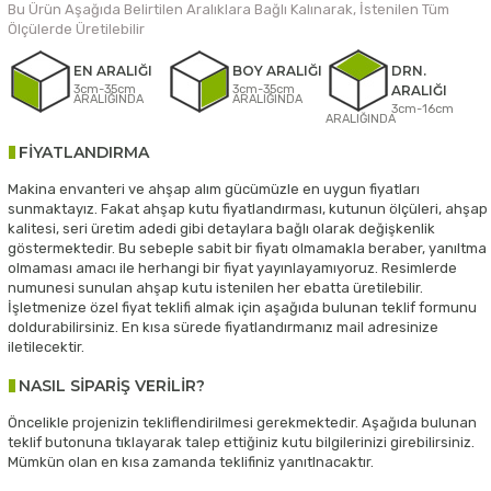
Bu Ürün Aşağıda Belirtilen Aralıklara Bağlı Kalınarak, İstenilen Tüm
Ölçülerde Üretilebilir
EN ARALIĞI
BOY ARALIĞI
DRN.
3cm-35cm
3cm-35cm
ARALIĞI
ARALIĞINDA
ARALIĞINDA
3cm-16cm
ARALIĞINDA
FİYATLANDIRMA
Makina envanteri ve ahşap alım gücümüzle en uygun fiyatları
sunmaktayız. Fakat ahşap kutu fiyatlandırması, kutunun ölçüleri, ahşap
kalitesi, seri üretim adedi gibi detaylara bağlı olarak değişkenlik
göstermektedir. Bu sebeple sabit bir fiyatı olmamakla beraber, yanıltma
olmaması amacı ile herhangi bir fiyat yayınlayamıyoruz. Resimlerde
numunesi sunulan ahşap kutu istenilen her ebatta üretilebilir.
İşletmenize özel fiyat teklifi almak için aşağıda bulunan teklif formunu
doldurabilirsiniz. En kısa sürede fiyatlandırmanız mail adresinize
iletilecektir.
NASIL SİPARİŞ VERİLİR?
Öncelikle projenizin tekliflendirilmesi gerekmektedir. Aşağıda bulunan
teklif butonuna tıklayarak talep ettiğiniz kutu bilgilerinizi girebilirsiniz.
Mümkün olan en kısa zamanda teklifiniz yanıtlnacaktır.