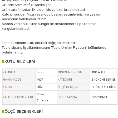
Ahşap Kutu Dış Ölçüleri: 12cm*13cm*4cm
Üründe 3mm mdf kullanılmıştır.
Ürün tarafımızdan ilk elden kişiye özel üretilmektedir.
Kutu içi sünger, Yazı veya logo baskısı seçimlerinizi varyasyon
alanından belirleyebilirsiniz.
Sipariş verilen kutular sünger ile desteklenerek paketlenip
kargolanmaktadır.
Toplu üretimde kutu ölçüleri değişebilmektedir.
Toplu sipariş fiyatlandırmasını "Toplu Üretim Fiyatları" bölümünde
bulabilirsiniz.
KUTU BİLGİLERİ
KALINLIK
3mm
MİNİMUM ÜRETİM
100 ADET
HAMNMADDE
MDF
KATEGORİ
EKONOMİ SERİSİ
KAPAK TİPİ
DÜZ
ÖLÇÜ DEĞİŞİMİ
DEĞİŞTİRİLEBİLİR
Yıldız
KALİTE SEÇENEKLERİ
LOGO KAZIMA
OPSİYONEL
Entegre
ÖLÇÜ SEÇENEKLERİ